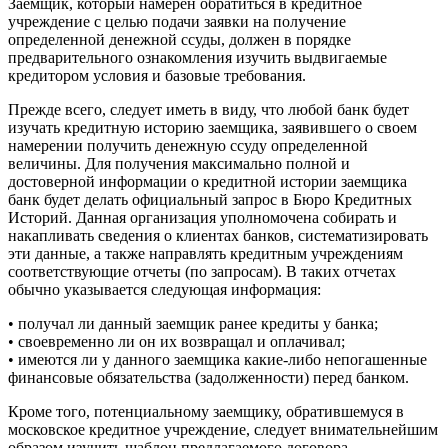
Заемщик, который намерен обратиться в кредитное
учреждение с целью подачи заявки на получение
определенной денежной ссуды, должен в порядке
предварительного ознакомления изучить выдвигаемые
кредитором условия и базовые требования.
Прежде всего, следует иметь в виду, что любой банк будет
изучать кредитную историю заемщика, заявившего о своем
намерении получить денежную ссуду определенной
величины. Для получения максимально полной и
достоверной информации о кредитной истории заемщика
банк будет делать официальный запрос в Бюро Кредитных
Историй. Данная организация уполномочена собирать и
накапливать сведения о клиентах банков, систематизировать
эти данные, а также направлять кредитным учреждениям
соответствующие отчеты (по запросам). В таких отчетах
обычно указывается следующая информация:
• получал ли данный заемщик ранее кредиты у банка;
• своевременно ли он их возвращал и оплачивал;
• имеются ли у данного заемщика какие-либо непогашенные
финансовые обязательства (задолженности) перед банком.
Кроме того, потенциальному заемщику, обратившемуся в
московское кредитное учреждение, следует внимательнейшим
образом изучить шаблон предлагаемого договора,