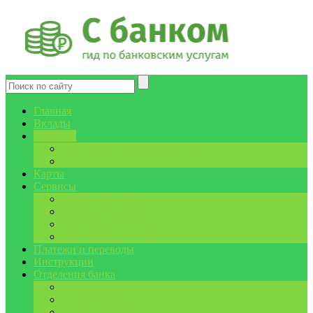
Главная
Вклады
Кредиты
Калькулятор ипотеки Сбербанка
Калькулятор кредита
Карты
Сервисы
Сбербанк Онлайн
Сбербанк Бизнес
Мобильный банк
Спасибо от Сбербанка
Платежи и переводы
Инструкции
Отделения банка
Центральный округ
Южный округ
Сибирский округ