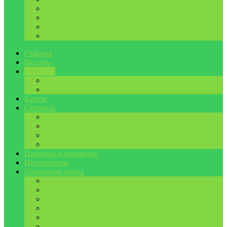
Уральский округ
Приволжский округ
Северо-Западный округ
Дальневосточный округ
Главная
Вклады
Кредиты
Калькулятор ипотеки Сбербанка
Калькулятор кредита
Карты
Сервисы
Сбербанк Онлайн
Сбербанк Бизнес
Мобильный банк
Спасибо от Сбербанка
Платежи и переводы
Инструкции
Отделения банка
Центральный округ
Южный округ
Сибирский округ
Уральский округ
Приволжский округ
Северо-Западный округ