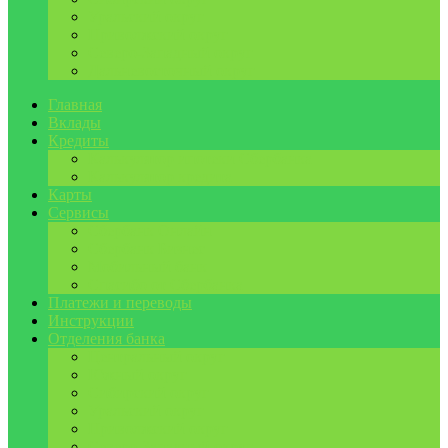
Уральский округ
Приволжский округ
Северо-Западный округ
Дальневосточный округ
Главная
Вклады
Кредиты
Калькулятор ипотеки Сбербанка
Калькулятор кредита
Карты
Сервисы
Сбербанк Онлайн
Сбербанк Бизнес
Мобильный банк
Спасибо от Сбербанка
Платежи и переводы
Инструкции
Отделения банка
Центральный округ
Южный округ
Сибирский округ
Уральский округ
Приволжский округ
Северо-Западный округ