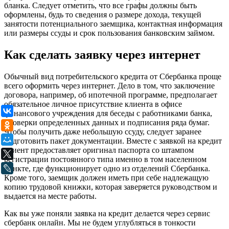
бланка. Следует отметить, что все графы должны быть
оформлены, будь то сведения о размере дохода, текущей
занятости потенциального заемщика, контактная информация
или размеры ссуды и срок пользования банковским займом.
Как сделать заявку через интернет
Обычный вид потребительского кредита от Сбербанка проще
всего оформить через интернет. Дело в том, что заключение
договора, например, об ипотечной программе, предполагает
обязательное личное присутствие клиента в офисе
ВКонтакте
финансового учреждения для беседы с работниками банка,
проверки определенных данных и подписания ряда бумаг.
Одноклассники
Чтобы получить даже небольшую ссуду, следует заранее
Мой Мир
подготовить пакет документации. Вместе с заявкой на кредит
клиент предоставляет оригинал паспорта со штампом
X
регистрации постоянного типа именно в том населенном
пункте, где функционирует одно из отделений Сбербанка.
LiveJournal
Кроме того, заемщик должен иметь при себе надлежащую
копию трудовой книжки, которая заверяется руководством и
выдается на месте работы.
Как вы уже поняли заявка на кредит делается через сервис
сбербанк онлайн. Мы не будем углубляться в тонкости