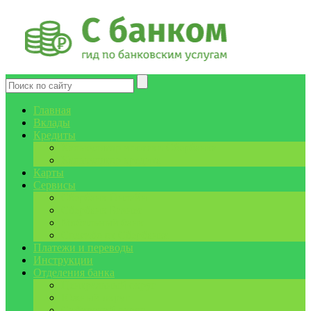
Главная
Вклады
Кредиты
Калькулятор ипотеки Сбербанка
Калькулятор кредита
Карты
Сервисы
Сбербанк Онлайн
Сбербанк Бизнес
Мобильный банк
Спасибо от Сбербанка
Платежи и переводы
Инструкции
Отделения банка
Центральный округ
Южный округ
Сибирский округ