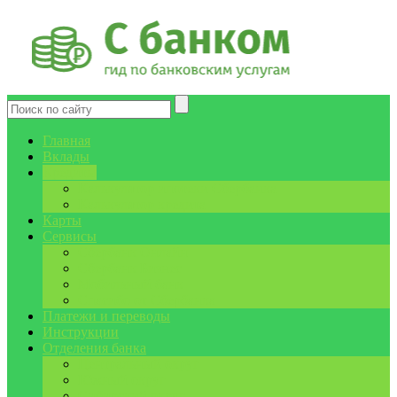
Главная
Вклады
Кредиты
Калькулятор ипотеки Сбербанка
Калькулятор кредита
Карты
Сервисы
Сбербанк Онлайн
Сбербанк Бизнес
Мобильный банк
Спасибо от Сбербанка
Платежи и переводы
Инструкции
Отделения банка
Центральный округ
Южный округ
Сибирский округ