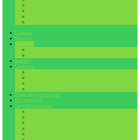
Уральский округ
Приволжский округ
Северо-Западный округ
Дальневосточный округ
Главная
Вклады
Кредиты
Калькулятор ипотеки Сбербанка
Калькулятор кредита
Карты
Сервисы
Сбербанк Онлайн
Сбербанк Бизнес
Мобильный банк
Спасибо от Сбербанка
Платежи и переводы
Инструкции
Отделения банка
Центральный округ
Южный округ
Сибирский округ
Уральский округ
Приволжский округ
Северо-Западный округ