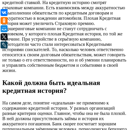
кредитной ставкой. На кредитную историю смотрят
страховые компании. Есть взаимосвязь между аккуратностью
ВКонтакте
в выполнении обязательств по кредитным договорам и
аккуратностью в вождении автомобиля. Плохая Кредитная
Одноклассники
история может увеличить Страховую премию.
Каршеринговые компании не станут сотрудничать с
Мой Мир
человеком, у которого плохая Кредитная история, по той же
X
причине. При устройстве в серьёзную компанию,
работодатели часто стали интересоваться Кредитными
LiveJournal
историями соискателей. То, насколько человек ответственно
относится к своим долговым обязательствам, может говорить
не только о его ответственности, но и об умении планировать
и управлять собственным бюджетом и событиями в своей
жизни.
Какой должна быть идеальная
кредитная история?
На самом деле, понятие «идеальная» не применимо к
содержанию кредитной истории. У разных организаций
разные критерии оценки. Главное, чтобы она не была плохой.
В ней должны присутствовать займы и история их
аккуратного погашения. Банк скорее посчитает хорошим
потенциальным заёмщиком человека, периодически берущего