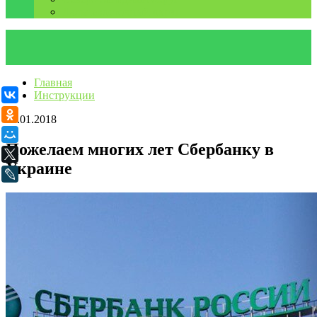
Дальневосточный округ
Главная
Инструкции
ВКонтакте
Одноклассники
30.01.2018
Мой Мир
Пожелаем многих лет Сбербанку в
X
Украине
LiveJournal