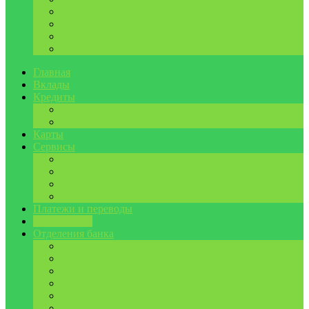
Уральский округ
Приволжский округ
Северо-Западный округ
Дальневосточный округ
Главная
Вклады
Кредиты
Калькулятор ипотеки Сбербанка
Калькулятор кредита
Карты
Сервисы
Сбербанк Онлайн
Сбербанк Бизнес
Мобильный банк
Спасибо от Сбербанка
Платежи и переводы
Инструкции
Отделения банка
Центральный округ
Южный округ
Сибирский округ
Уральский округ
Приволжский округ
Северо-Западный округ