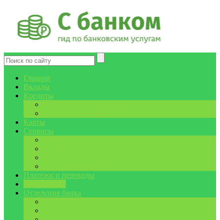
Главная
Вклады
Кредиты
Калькулятор ипотеки Сбербанка
Калькулятор кредита
Карты
Сервисы
Сбербанк Онлайн
Сбербанк Бизнес
Мобильный банк
Спасибо от Сбербанка
Платежи и переводы
Инструкции
Отделения банка
Центральный округ
Южный округ
Сибирский округ