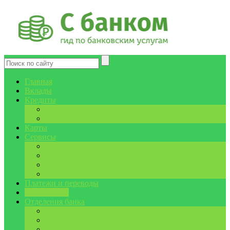
Главная
Вклады
Кредиты
Калькулятор ипотеки Сбербанка
Калькулятор кредита
Карты
Сервисы
Сбербанк Онлайн
Сбербанк Бизнес
Мобильный банк
Спасибо от Сбербанка
Платежи и переводы
Инструкции
Отделения банка
Центральный округ
Южный округ
Сибирский округ